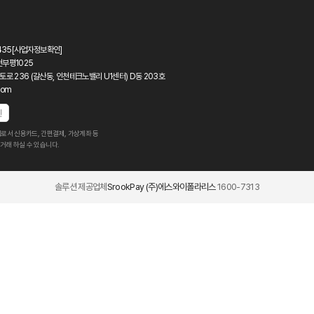
435
[사업자정보확인]
천부평1025
토로 236 (갈산동, 인천테크노밸리 U1센터) D동 203호
com
인
로서 신용카드, 간편결제, 가상계좌 등
거래 하실 수 있습니다.
솔루션 제공업체
SrookPay (주)에스와이폴라리스
1600-7313