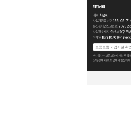
패피상회
대표
최은표
사업자등록번호
136-05-71
통신판매업신고번호
2023인
사업장소재지
인천 부평구 주부
이메일
florall0701@naver.
보증보험 가입사실 확
본사업자는 보증보험에 가입된 업체
(무통장제외)으로 결제시 안전하게 