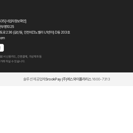
435
[사업자정보확인]
천부평1025
토로 236 (갈산동, 인천테크노밸리 U1센터) D동 203호
com
인
로서 신용카드, 간편결제, 가상계좌 등
거래 하실 수 있습니다.
솔루션 제공업체
SrookPay (주)에스와이폴라리스
1600-7313