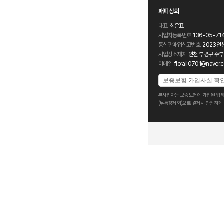
패피상회
대표
최은표
사업자등록번호
136-05-71
통신판매업신고번호
2023인
사업장소재지
인천 부평구 주부
이메일
florall0701@naver.
보증보험 가입사실 확
본사업자는 보증보험에 가입된 업체
(무통장제외)으로 결제시 안전하게 