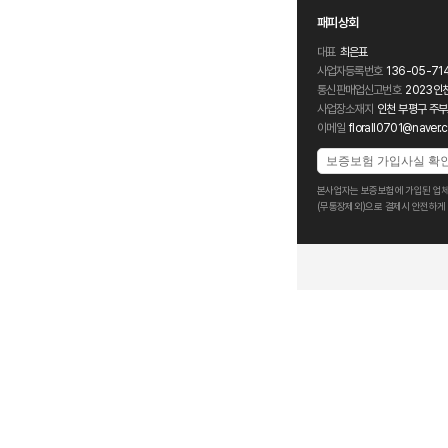
패피상회
대표
최은표
사업자등록번호
136-05-71
통신판매업신고번호
2023인
사업장소재지
인천 부평구 주부
이메일
florall0701@naver.
보증보험 가입사실 확
본사업자는 보증보험에 가입된 업체
(무통장제외)으로 결제시 안전하게 