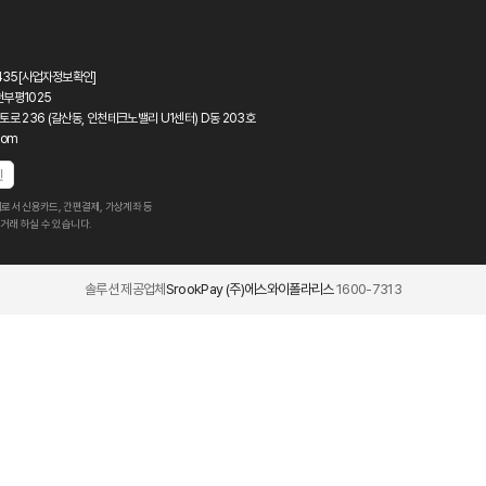
435
[사업자정보확인]
천부평1025
토로 236 (갈산동, 인천테크노밸리 U1센터) D동 203호
com
인
로서 신용카드, 간편결제, 가상계좌 등
거래 하실 수 있습니다.
솔루션 제공업체
SrookPay (주)에스와이폴라리스
1600-7313