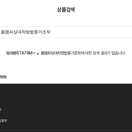
상품검색
텔레@STA79M☞↙ 몸캠피싱대처방법증거조작
에 대한 검색 결과가 없습니다.
리방침
0
 휴무