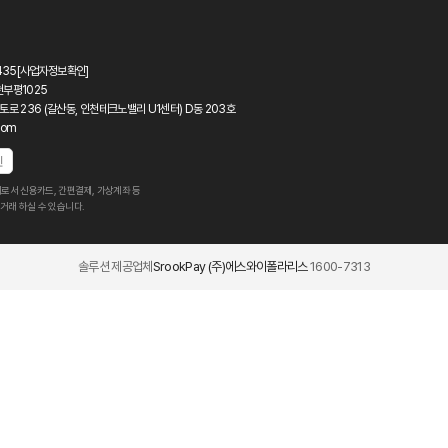
435
[사업자정보확인]
천부평1025
토로 236 (갈산동, 인천테크노밸리 U1센터) D동 203호
com
인
로서 신용카드, 간편결제, 가상계좌 등
거래 하실 수 있습니다.
솔루션 제공업체
SrookPay (주)에스와이폴라리스
1600-7313