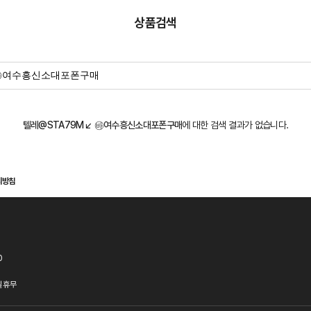
상품검색
텔레@STA79M↙ ㉳여수흥신소대포폰구매
에 대한 검색 결과가 없습니다.
리방침
0
 휴무