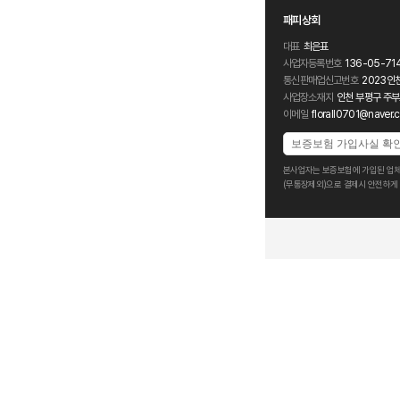
패피상회
대표
최은표
사업자등록번호
136-05-71
통신판매업신고번호
2023인
사업장소재지
인천 부평구 주부
이메일
florall0701@naver.
보증보험 가입사실 확
본사업자는 보증보험에 가입된 업체
(무통장제외)으로 결제시 안전하게 