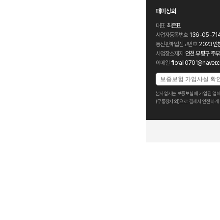
패피상회
대표
최은표
사업자등록번호
136-05-71
통신판매업신고번호
2023인
사업장소재지
인천 부평구 주부
이메일
florall0701@naver.
보증보험 가입사실 확
본사업자는 보증보험에 가입된 업체
(무통장제외)으로 결제시 안전하게 