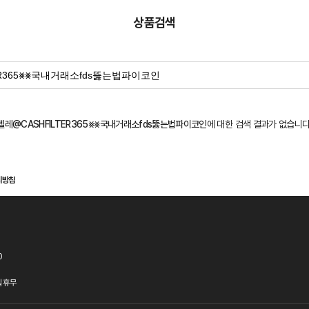
상품검색
텔레@CASHFILTER365⨳⨳국내거래소fds뚫는법파이코인
에 대한 검색 결과가 없습니다
리방침
0
 휴무