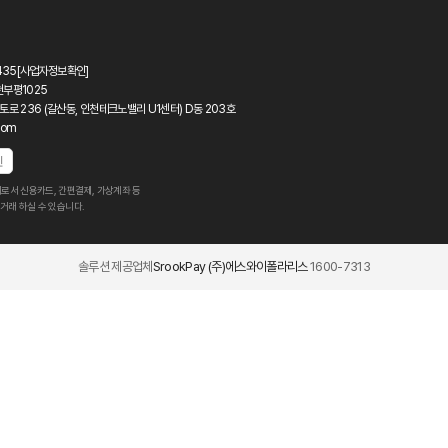
435
[사업자정보확인]
천부평1025
토로 236 (갈산동, 인천테크노밸리 U1센터) D동 203호
com
인
로서 신용카드, 간편결제, 가상계좌 등
거래 하실 수 있습니다.
솔루션 제공업체
SrookPay (주)에스와이폴라리스
1600-7313