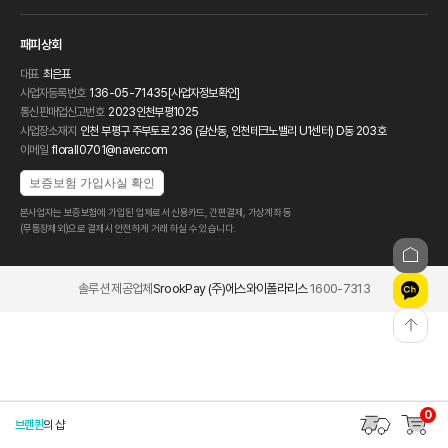
패피상회
대표
최은표
사업자등록번호
136-05-71435
[사업자정보확인]
통신판매업신고번호
2023인천부평1025
사업장소재지
인천 부평구 주부토로 236 (갈산동, 인천테크노밸리 U1센터) D동 203호
이메일
florall0701@naver.com
보증보험 가입사실 확인
본사업자는 보증보험에 가입된 업체로서 신용카드, 간편결제, 가상계좌 등
(무통장제외)으로 결제시 안전하게 거래 하실 수 있습니다.
솔루션 제공업체
SrookPay (주)에스와이폴라리스
1600-7313
0
브랜퀸
의 샵