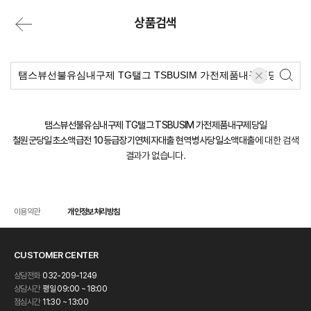
상품검색
탬스뷰선불유심내구제 TG탤그 TSBUSIM 가전제품내구제당일
철원군당일초소액급전 10등급장기연체자대출 현역병사당일소액대출
에 대한 검색
결과가 없습니다.
이용약관
개인정보처리방침
CUSTOMER CENTER
상담전화
032-209-1249
상담시간
평일 09:00 ~ 18:00
점심시간
11:30 ~ 13:00