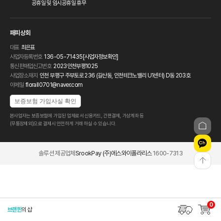
공휴일 및 임시공휴일 휴무
패피상회
대표
최은표
사업자등록번호
136-05-71435
[사업자정보확인]
통신판매업신고번호
2023인천부평1025
사업장소재지
인천 부평구 주부토로 236 (갈산동, 인천테크노밸리 U1센터) D동 203호
이메일
florall0701@naver.com
보증보험 가입사실 확인
본사업자는 보증보험에 가입된 업체로서 신용카드, 간편결제, 가상계좌 등
(무통장제외)으로 결제시 안전하게 거래 하실 수 있습니다.
솔루션 제공업체
SrookPay (주)에스와이폴라리스
1600-7313
0
브랜퀸
의 샵