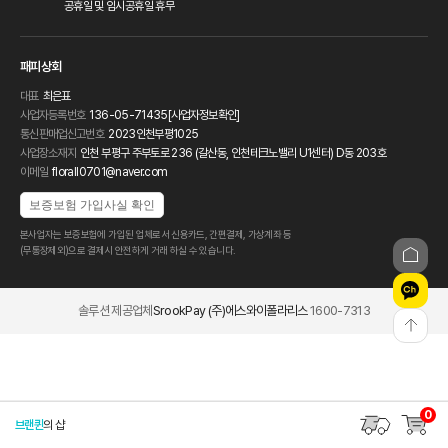
공휴일 및 임시공휴일 휴무
패피상회
대표
최은표
사업자등록번호
136-05-71435
[사업자정보확인]
통신판매업신고번호
2023인천부평1025
사업장소재지
인천 부평구 주부토로 236 (갈산동, 인천테크노밸리 U1센터) D동 203호
이메일
florall0701@naver.com
보증보험 가입사실 확인
본사업자는 보증보험에 가입된 업체로서 신용카드, 간편결제, 가상계좌 등
(무통장제외)으로 결제시 안전하게 거래 하실 수 있습니다.
솔루션 제공업체
SrookPay (주)에스와이폴라리스
1600-7313
0
브랜퀸
의 샵