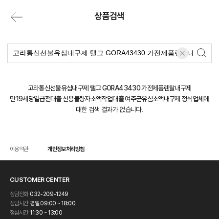
상품검색
고라통신선불유심내구제 탤그 GORA43430 가전제품렌탈내구제
만19세당일급전대출 신용불량자소액작업대출 여주군유심소액내구제 정식업체
에
대한 검색 결과가 없습니다.
이용약관
개인정보처리방침
CUSTOMER CENTER
상담전화
032-209-1249
상담시간
평일 09:00 ~ 18:00
점심시간
11:30 ~ 13:00